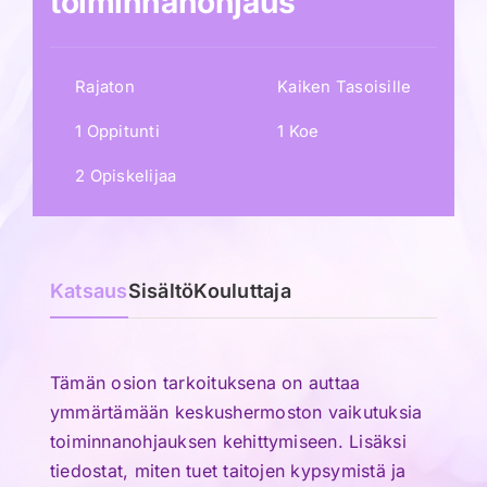
toiminnanohjaus
Rajaton
Kaiken Tasoisille
1 Oppitunti
1 Koe
2 Opiskelijaa
Katsaus
Sisältö
Kouluttaja
Tämän osion tarkoituksena on auttaa
ymmärtämään keskushermoston vaikutuksia
toiminnanohjauksen kehit
tymiseen. Lisäksi
tiedostat, miten tuet taitojen kypsymistä ja